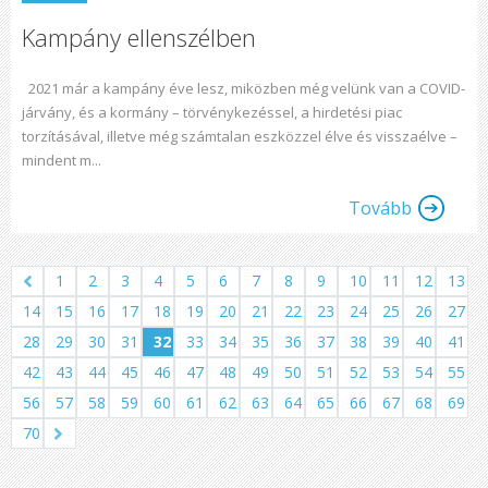
Kampány ellenszélben
2021 már a kampány éve lesz, miközben még velünk van a COVID-
járvány, és a kormány – törvénykezéssel, a hirdetési piac
torzításával, illetve még számtalan eszközzel élve és visszaélve –
mindent m...
Tovább
1
2
3
4
5
6
7
8
9
10
11
12
13
14
15
16
17
18
19
20
21
22
23
24
25
26
27
28
29
30
31
32
33
34
35
36
37
38
39
40
41
42
43
44
45
46
47
48
49
50
51
52
53
54
55
56
57
58
59
60
61
62
63
64
65
66
67
68
69
70