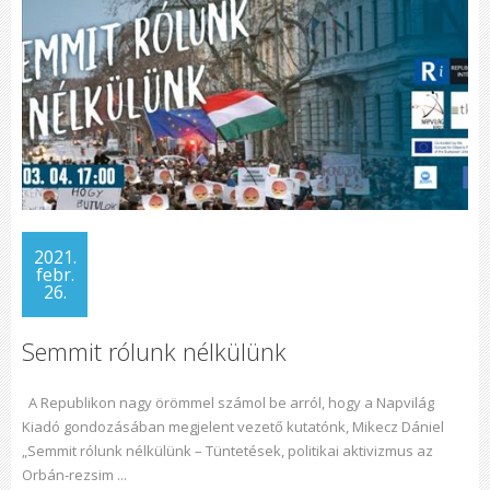
2021.
febr.
26.
Semmit rólunk nélkülünk
A Republikon nagy örömmel számol be arról, hogy a Napvilág
Kiadó gondozásában megjelent vezető kutatónk, Mikecz Dániel
„Semmit rólunk nélkülünk – Tüntetések, politikai aktivizmus az
Orbán-rezsim ...