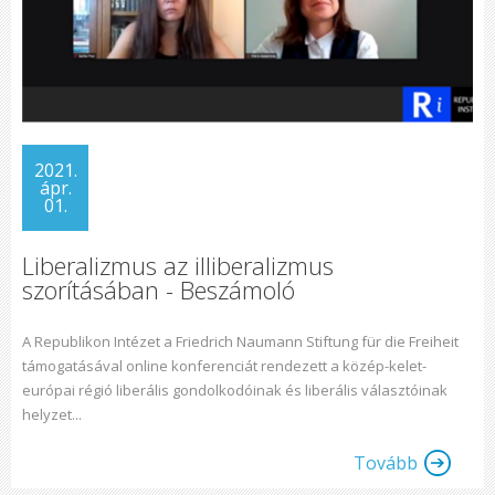
2021.
ápr.
01.
Liberalizmus az illiberalizmus
szorításában - Beszámoló
A Republikon Intézet a Friedrich Naumann Stiftung für die Freiheit
támogatásával online konferenciát rendezett a közép-kelet-
európai régió liberális gondolkodóinak és liberális választóinak
helyzet...
Tovább