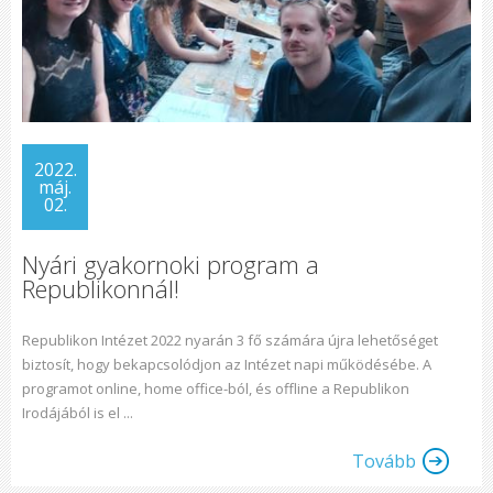
2022.
máj.
02.
Nyári gyakornoki program a
Republikonnál!
Republikon Intézet 2022 nyarán 3 fő számára újra lehetőséget
biztosít, hogy bekapcsolódjon az Intézet napi működésébe. A
programot online, home office-ból, és offline a Republikon
Irodájából is el ...
Tovább