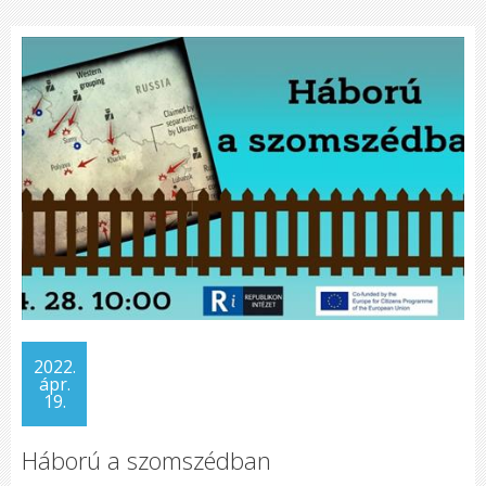
2022.
ápr.
19.
Háború a szomszédban