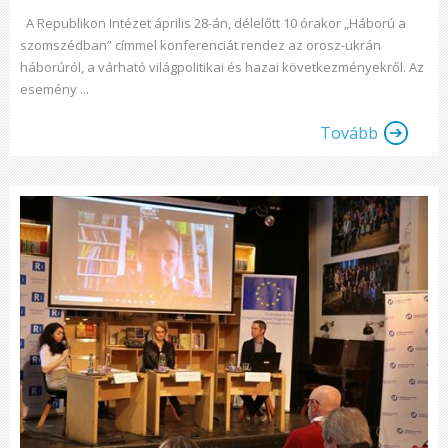
A Republikon Intézet április 28-án, délelőtt 10 órakor „Háború a
szomszédban” címmel konferenciát rendez az orosz-ukrán
háborúról, a várható világpolitikai és hazai következményekről. Az
esemény ...
Tovább