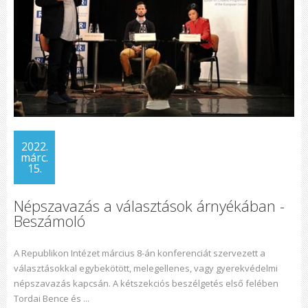
2022.
márc.
15.
Népszavazás a választások árnyékában -
Beszámoló
A Republikon Intézet március 8-án konferenciát szervezett a
választásokkal egybekötött, melegellenes, vagy gyerekvédelmi
népszavazás kapcsán. A kétszekciós beszélgetés első felében
Tordai Bence és ...