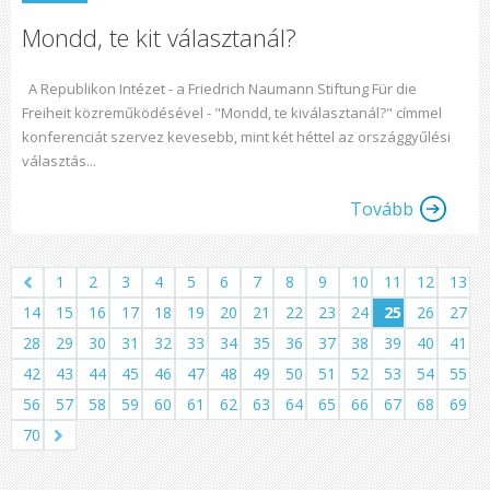
Mondd, te kit választanál?
A Republikon Intézet - a Friedrich Naumann Stiftung Für die
Freiheit közreműködésével - "Mondd, te kiválasztanál?" címmel
konferenciát szervez kevesebb, mint két héttel az országgyűlési
választás...
Tovább
1
2
3
4
5
6
7
8
9
10
11
12
13
14
15
16
17
18
19
20
21
22
23
24
25
26
27
28
29
30
31
32
33
34
35
36
37
38
39
40
41
42
43
44
45
46
47
48
49
50
51
52
53
54
55
56
57
58
59
60
61
62
63
64
65
66
67
68
69
70