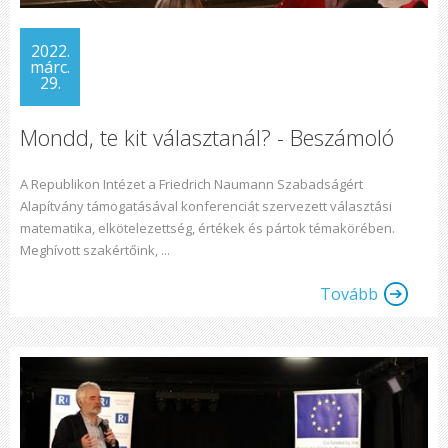
2022.
márc.
29.
Mondd, te kit választanál? - Beszámoló
A Republikon Intézet a Friedrich Naumann Szabadságért
Alapítvány támogatásával konferenciát szervezett választási
matematika, elkötelezettség, értékek és pártok témakörében.
Meghívott szakértőink, ...
Tovább