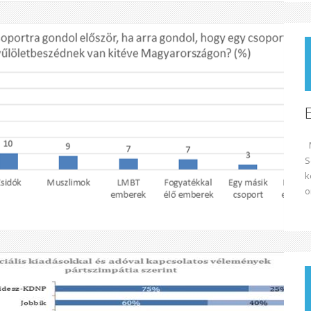
M
S
k
o