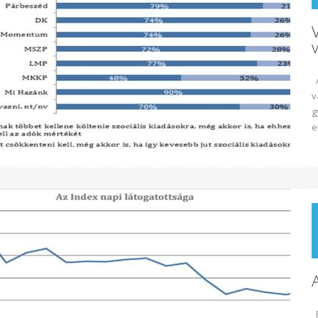
A
v
g
e
E