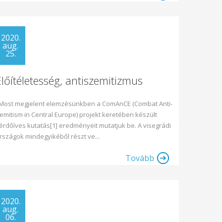
2020.
aug.
25.
Előítéletesség, antiszemitizmus
ost megjelent elemzésünkben a ComAnCE (Combat Anti-
emitism in Central Europe) projekt keretében készült
érdőíves kutatás[1] eredményeit mutatjuk be. A visegrádi
rszágok mindegyikéből részt ve...
Tovább
2020.
aug.
06.