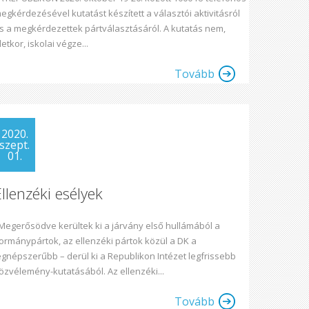
egkérdezésével kutatást készített a választói aktivitásról
s a megkérdezettek pártválasztásáról. A kutatás nem,
letkor, iskolai végze...
Tovább
2020.
szept.
01.
Ellenzéki esélyek
egerősödve kerültek ki a járvány első hullámából a
ormánypártok, az ellenzéki pártok közül a DK a
egnépszerűbb – derül ki a Republikon Intézet legfrissebb
özvélemény-kutatásából. Az ellenzéki...
Tovább