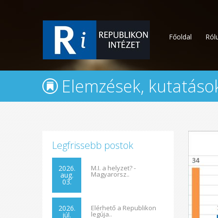
Főoldal
Ról
Elemzések, kutatáso
Legfrissebb postok
2026.
M.I. a helyzet? -
Magyarorsz..
aug.
03.
2026.
Elérhető a Republikon
legúja..
júl.