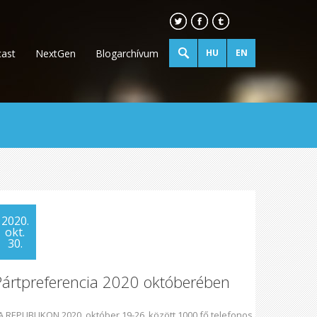
ast
NextGen
Blogarchívum
HU
EN
2020.
okt.
30.
Pártpreferencia 2020 októberében
 REPUBLIKON 2020. október 19-26. között 1000 fő telefonos