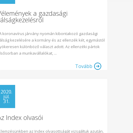
Vélemények a gazdasági
válságkezelésről
 koronavírus járvány nyomán kibontakozó gazdasági
álság kezelésére a kormány és az ellenzék két, egymástól
yökeresen különböző választ adott. Az ellenzéki pártok
lsősorban a munkavállalókat, ...
Tovább
2020.
júl.
31.
Az Index olvasói
lemzésünkben az Index olvasottságát vizsgáltuk azután,