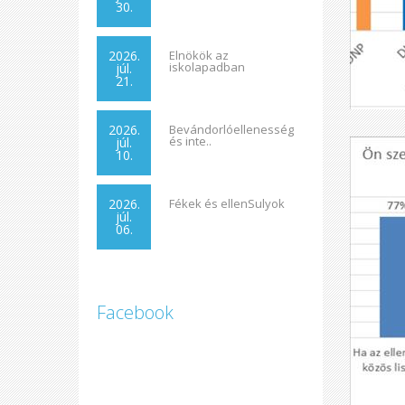
30.
2026.
Elnökök az
iskolapadban
júl.
21.
2026.
Bevándorlóellenesség
és inte..
júl.
10.
2026.
Fékek és ellenSulyok
júl.
06.
Facebook