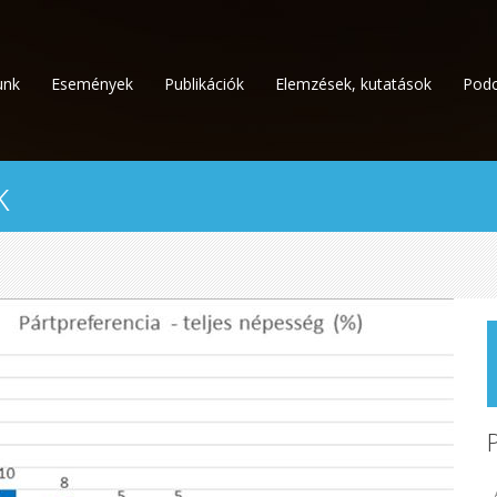
unk
Események
Publikációk
Elemzések, kutatások
Podc
k
A