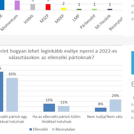
m
é
é
M
k
l
k