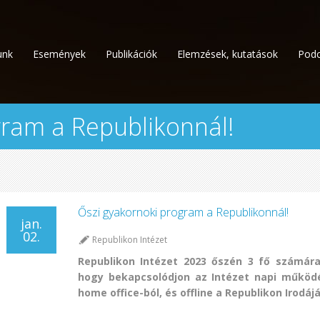
unk
Események
Publikációk
Elemzések, kutatások
Podc
gram a Republikonnál!
Őszi gyakornoki program a Republikonnál!
jan.
02.
Republikon Intézet
Republikon Intézet 2023 őszén 3 fő számára 
hogy bekapcsolódjon az Intézet napi működé
home office-ból, és offline a Republikon Irodájá