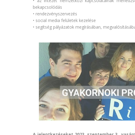
• az intézet nemzetközi kapcsolatainak menedzse
bekapcsolódás
• rendezvényszervezés
• social media felületek kezelése
• segítség pályázatok megírásában, megvalósításá
A jelentkezéseket
2023. szeptember 3., vasár