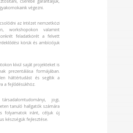
tosítani, cserébe garantáljuk,
gyakornokaink végezni.
csolódni az Intézet nemzetközi
on, workshopokon valamint
nkrét feladatkörét a felvett
rdeklődési körük és ambíciójuk
kon kívül saját projekteket is
nak prezentálása formájában.
n háttértudást és segítik a
va a fejlődésükhöz.
ársadalomtudományi, jogi,
eten tanuló hallgatók számára
s folyamatok iránt, céljuk új
kus készségük fejlesztése.