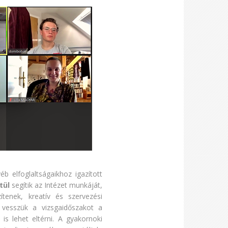
 elfoglaltságaikhoz igazított
tül
segítik az Intézet munkáját,
ítenek, kreatív és szervezési
 vesszük a vizsgaidőszakot a
is lehet eltérni. A gyakornoki