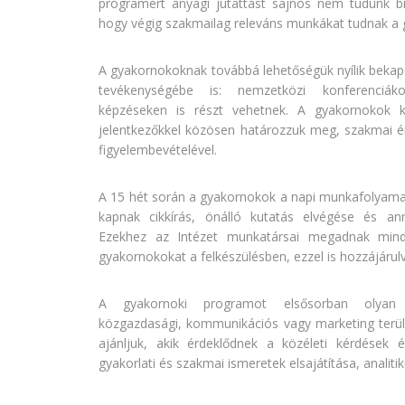
programért anyagi jutattást sajnos nem tudunk biz
hogy végig szakmailag releváns munkákat tudnak a 
A gyakornokoknak továbbá lehetőségük nyílik bekap
tevékenységébe is: nemzetközi konferenciák
képzéseken is részt vehetnek. A gyakornokok ko
jelentkezőkkel közösen határozzuk meg, szakmai é
figyelembevételével.
A 15 hét során a gyakornokok a napi munkafolyamato
kapnak cikkírás, önálló kutatás elvégése és an
Ezekhez az Intézet munkatársai megadnak minde
gyakornokokat a felkészülésben, ezzel is hozzájárul
A gyakornoki programot elsősorban olyan t
közgazdasági, kommunikációs vagy marketing terül
ajánljuk, akik érdeklődnek a közéleti kérdések é
gyakorlati és szakmai ismeretek elsajátítása, analiti