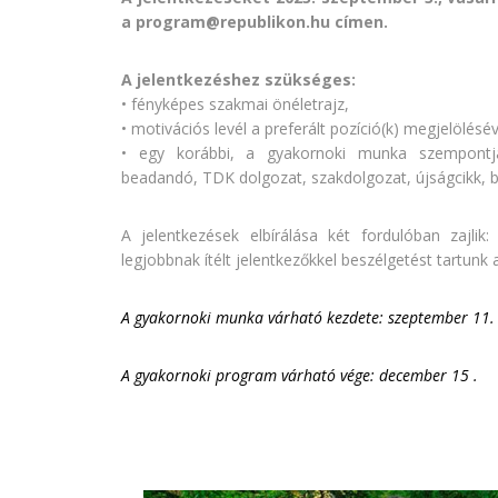
a program@republikon.hu címen.
A jelentkezéshez szükséges:
• fényképes szakmai önéletrajz,
• motivációs levél a preferált pozíció(k) megjelölésév
• egy korábbi, a gyakornoki munka szempontjáb
beadandó, TDK dolgozat, szakdolgozat, újságcikk, b
A jelentkezések elbírálása két fordulóban zajlik
legjobbnak ítélt jelentkezőkkel beszélgetést tartunk
A gyakornoki munka várható kezdete: szeptember 11.
A gyakornoki program várható vége: december 15 .