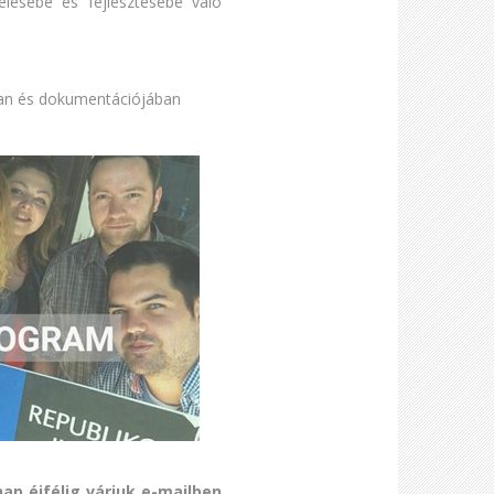
lésébe és fejlesztésébe való
ban és dokumentációjában
nap éjfélig
várjuk
e-mailben