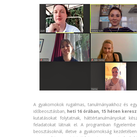
A gyakornokok rugalmas, tanulmányaikhoz és egyéb
időbeosztásban,
heti 16 órában, 15 héten keresz
kutatásokat folytatnak, háttértanulmányokat kész
feladatokat látnak el. A programban figyelembe
beosztásoknál, illetve a gyakornokság kezdetében 