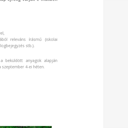
el,
ól releváns írásmű (iskolai
logbejegyzés stb.).
: a beküldött anyagok alapján
 a szeptember 4-ei héten.