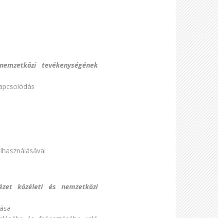
nemzetközi tevékenységének
kapcsolódás
elhasználásával
zet közéleti és nemzetközi
tása