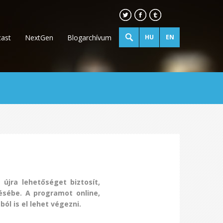
ast
NextGen
Blogarchívum
HU
EN
újra lehetőséget biztosít,
sébe. A programot online,
ból is el lehet végezni.