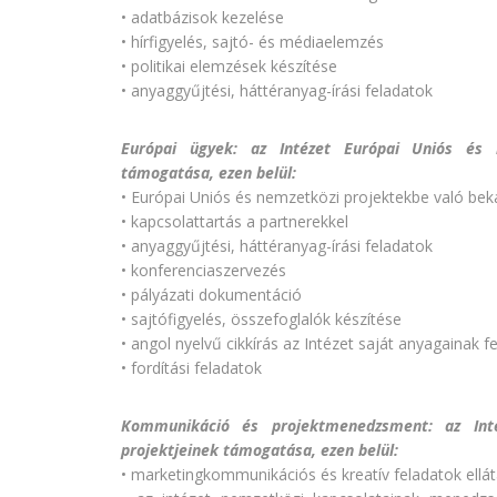
• adatbázisok kezelése
• hírfigyelés, sajtó- és médiaelemzés
• politikai elemzések készítése
• anyaggyűjtési, háttéranyag-írási feladatok
Európai ügyek: az Intézet Európai Uniós és 
támogatása, ezen belül:
• Európai Uniós és nemzetközi projektekbe való be
• kapcsolattartás a partnerekkel
• anyaggyűjtési, háttéranyag-írási feladatok
• konferenciaszervezés
• pályázati dokumentáció
• sajtófigyelés, összefoglalók készítése
• angol nyelvű cikkírás az Intézet saját anyagainak f
• fordítási feladatok
Kommunikáció és projektmenedzsment: az Inté
projektjeinek támogatása,
ezen belül:
• marketingkommunikációs és kreatív feladatok ellá