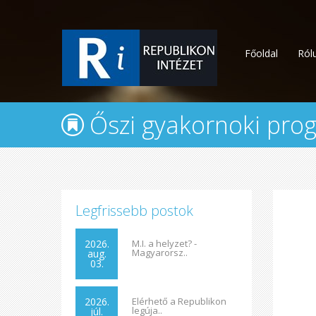
Főoldal
Ról
Őszi gyakornoki pro
Legfrissebb postok
2026.
M.I. a helyzet? -
Magyarorsz..
aug.
03.
2026.
Elérhető a Republikon
legúja..
júl.