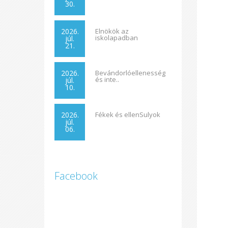
30.
2026.
Elnökök az
iskolapadban
júl.
21.
2026.
Bevándorlóellenesség
és inte..
júl.
10.
2026.
Fékek és ellenSulyok
júl.
06.
Facebook