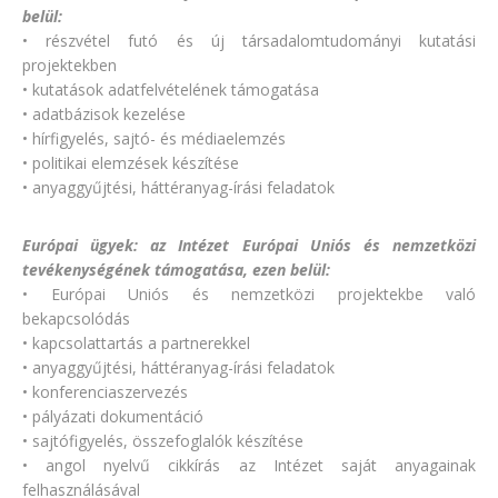
belül:
• részvétel futó és új társadalomtudományi kutatási
projektekben
• kutatások adatfelvételének támogatása
• adatbázisok kezelése
• hírfigyelés, sajtó- és médiaelemzés
• politikai elemzések készítése
• anyaggyűjtési, háttéranyag-írási feladatok
Európai ügyek: az Intézet Európai Uniós és nemzetközi
tevékenységének támogatása, ezen belül:
• Európai Uniós és nemzetközi projektekbe való
bekapcsolódás
• kapcsolattartás a partnerekkel
• anyaggyűjtési, háttéranyag-írási feladatok
• konferenciaszervezés
• pályázati dokumentáció
• sajtófigyelés, összefoglalók készítése
• angol nyelvű cikkírás az Intézet saját anyagainak
felhasználásával