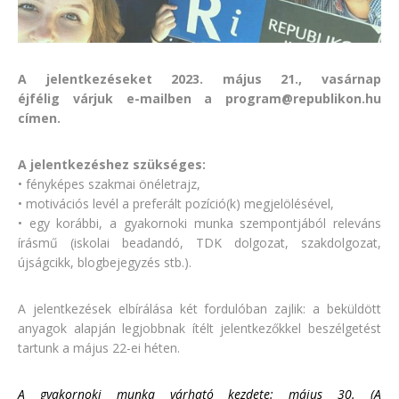
A jelentkezéseket
2023. május 21., vasárnap
éjfélig
várjuk
e-mailben a program@republikon.hu
címen.
A jelentkezéshez szükséges:
• fényképes szakmai önéletrajz,
• motivációs levél a preferált pozíció(k) megjelölésével,
• egy korábbi, a gyakornoki munka szempontjából releváns
írásmű (iskolai beadandó, TDK dolgozat, szakdolgozat,
újságcikk, blogbejegyzés stb.).
A jelentkezések elbírálása két fordulóban zajlik: a beküldött
anyagok alapján legjobbnak ítélt jelentkezőkkel beszélgetést
tartunk a május 22-ei héten.
A gyakornoki munka várható kezdete: május 30.
(A