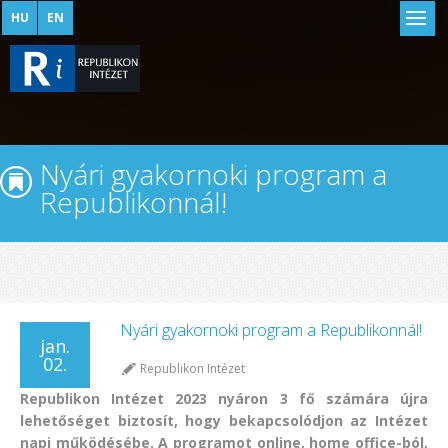
HU
EN
Nyári gyakornoki program a
Republikonnál!
Nyári gyakornoki program a Republikonnál!
jan.
02.
Republikon Intézet
Republikon Intézet 2023 nyáron 3 fő számára újra
lehetőséget biztosít, hogy bekapcsolódjon az Intézet
napi működésébe. A programot online, home office-ból,