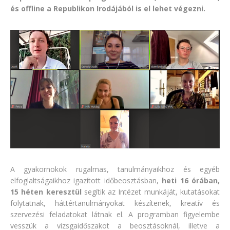
és offline a Republikon Irodájából is el lehet végezni.
A gyakornokok rugalmas, tanulmányaikhoz és egyéb
elfoglaltságaikhoz igazított időbeosztásban,
heti 16 órában,
15 héten keresztül
segítik az Intézet munkáját, kutatásokat
folytatnak, háttértanulmányokat készítenek, kreatív és
szervezési feladatokat látnak el. A programban figyelembe
vesszük a vizsgaidőszakot a beosztásoknál, illetve a