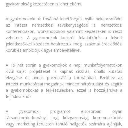
gyakornokság kezdetében is lehet eltérni.
A gyakornokoknak továbbá lehetőségük nyílik bekapcsolódni
az Intézet nemzetközi tevékenységébe is: nemzetközi
konferenciákon, workshopokon valamint képzéseken is részt
vehetnek. A gyakornokok konkrét feladatkörét a felvett
jelentkezőkkel közösen határozzuk meg, szakmai érdeklődési
körük és ambíciójuk figyelembevételével.
A 15 hét során a gyakornokok a napi munkafolyamatokon
kívül saját projekteket is kapnak cikkírás, önálló kutatás
elvégése és annak prezentálása formájában. Ezekhez az
Intézet munkatársai megadnak minden háttértudást és segítik
a gyakornokokat a felkészülésben, ezzel is hozzájárulva a
fejlődésükhöz.
A gyakornoki programot elsősorban olyan
társadalomtudományi, jogi, közgazdasági, kommunikációs
vagy marketing területen tanuló hallgatók számára ajánljuk,