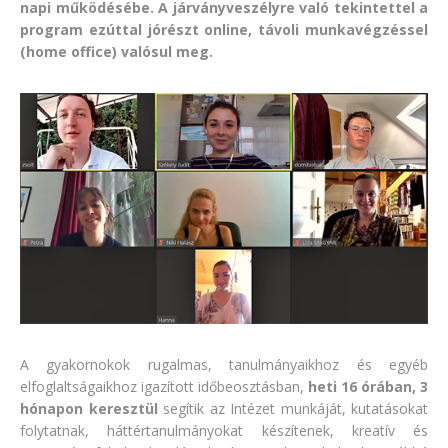
napi működésébe.
A járványveszélyre való tekintettel a
program ezúttal jórészt online, távoli munkavégzéssel
(home office) valósul meg.
A gyakornokok rugalmas, tanulmányaikhoz és egyéb
elfoglaltságaikhoz igazított időbeosztásban,
heti 16 órában, 3
hónapon keresztül
segítik az Intézet munkáját, kutatásokat
folytatnak, háttértanulmányokat készítenek, kreatív és