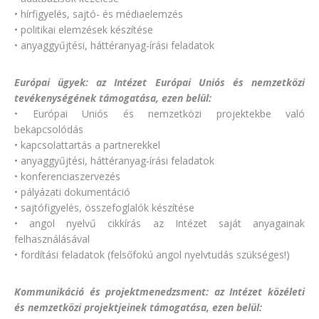
• hírfigyelés, sajtó- és médiaelemzés
• politikai elemzések készítése
• anyaggyűjtési, háttéranyag-írási feladatok
Európai ügyek: az Intézet Európai Uniós és nemzetközi
tevékenységének támogatása, ezen belül:
• Európai Uniós és nemzetközi projektekbe való
bekapcsolódás
• kapcsolattartás a partnerekkel
• anyaggyűjtési, háttéranyag-írási feladatok
• konferenciaszervezés
• pályázati dokumentáció
• sajtófigyelés, összefoglalók készítése
• angol nyelvű cikkírás az Intézet saját anyagainak
felhasználásával
• fordítási feladatok (felsőfokú angol nyelvtudás szükséges!)
Kommunikáció és projektmenedzsment: az Intézet közéleti
és nemzetközi projektjeinek támogatása,
ezen belül: