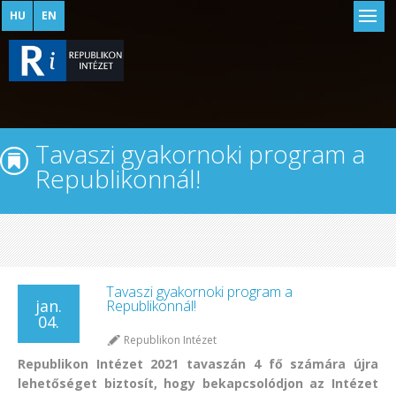
HU
EN
Tavaszi gyakornoki program a
Republikonnál!
Tavaszi gyakornoki program a
jan.
Republikonnál!
04.
Republikon Intézet
Republikon Intézet 2021 tavaszán 4 fő számára újra
lehetőséget biztosít, hogy bekapcsolódjon az Intézet