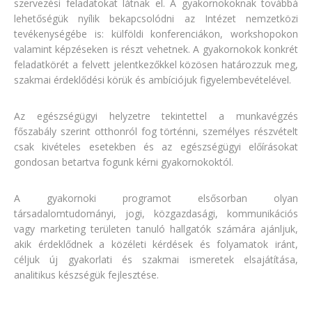
szervezési feladatokat látnak el. A gyakornokoknak továbbá
lehetőségük nyílik bekapcsolódni az Intézet nemzetközi
tevékenységébe is: külföldi konferenciákon, workshopokon
valamint képzéseken is részt vehetnek. A gyakornokok konkrét
feladatkörét a felvett jelentkezőkkel közösen határozzuk meg,
szakmai érdeklődési körük és ambíciójuk figyelembevételével.
Az egészségügyi helyzetre tekintettel a munkavégzés
főszabály szerint otthonról fog történni, személyes részvételt
csak kivételes esetekben és az egészségügyi előírásokat
gondosan betartva fogunk kérni gyakornokoktól.
A gyakornoki programot elsősorban olyan
társadalomtudományi, jogi, közgazdasági, kommunikációs
vagy marketing területen tanuló hallgatók számára ajánljuk,
akik érdeklődnek a közéleti kérdések és folyamatok iránt,
céljuk új gyakorlati és szakmai ismeretek elsajátítása,
analitikus készségük fejlesztése.