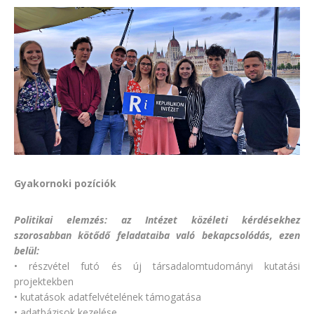
Gyakornoki pozíciók
Politikai elemzés: az Intézet közéleti kérdésekhez
szorosabban kötődő feladataiba való bekapcsolódás, ezen
belül:
• részvétel futó és új társadalomtudományi kutatási
projektekben
• kutatások adatfelvételének támogatása
• adatbázisok kezelése