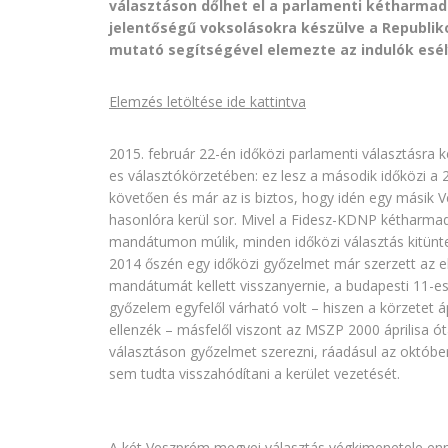
választáson dőlhet el a parlamenti kétharmad 
jelentőségű voksolásokra készülve a Republik
mutató segítségével elemezte az indulók esél
Elemzés letöltése ide kattintva
2015. február 22-én időközi parlamenti választásra
es választókörzetében: ez lesz a második időközi a 
követően és már az is biztos, hogy idén egy másik 
hasonlóra kerül sor. Mivel a Fidesz-KDNP kétharma
mandátumon múlik, minden időközi választás kitüntet
2014 őszén egy időközi győzelmet már szerzett az el
mandátumát kellett visszanyernie, a budapesti 11-es
győzelem egyfelől várható volt – hiszen a körzetet á
ellenzék – másfelől viszont az MSZP 2000 áprilisa ó
választáson győzelmet szerezni, ráadásul az októbe
sem tudta visszahódítani a kerület vezetését.
A két Veszprém megyei választás végkimenetele enné