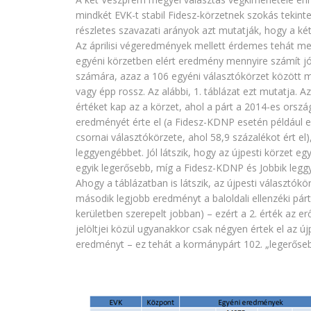
mindkét EVK-t stabil Fidesz-körzetnek szokás tekinten
részletes szavazati arányok azt mutatják, hogy a ké
Az áprilisi végeredmények mellett érdemes tehát meg
egyéni körzetben elért eredmény mennyire számít j
számára, azaz a 106 egyéni választókörzet között m
vagy épp rossz. Az alábbi, 1. táblázat ezt mutatja.
értéket kap az a körzet, ahol a párt a 2014-es orszá
eredményét érte el (a Fidesz-KDNP esetén például
csornai választókörzete, ahol 58,9 százalékot ért el)
leggyengébbet. Jól látszik, hogy az újpesti körzet egy
egyik legerősebb, míg a Fidesz-KDNP és Jobbik legg
Ahogy a táblázatban is látszik, az újpesti választókör
második legjobb eredményt a baloldali ellenzéki párto
kerületben szerepelt jobban) – ezért a 2. érték az 
jelöltjei közül ugyanakkor csak négyen értek el az ú
eredményt – ez tehát a kormánypárt 102. „legerőseb