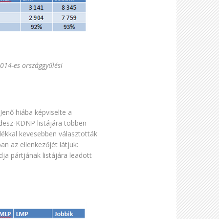
2014-es országgyűlési
 Jenő hiába képviselte a
idesz-KDNP listájára többen
alékkal kevesebben választották
n az ellenkezőjét látjuk:
a pártjának listájára leadott