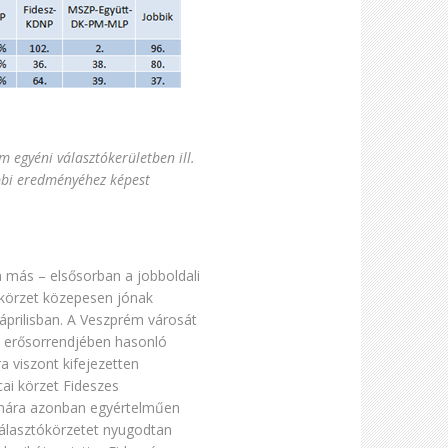
 egyéni választókerületben ill.
öbbi eredményéhez képest
 más – elsősorban a jobboldali
 körzet közepesen jónak
 áprilisban. A Veszprém városát
t erősorrendjében hasonló
ra viszont kifejezetten
ai körzet Fideszes
mára azonban egyértelműen
választókörzetet nyugodtan