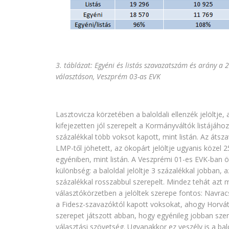
3. táblázat: Egyéni és listás szavazatszám és arány a 
választáson, Veszprém 03-as EVK
Lasztovicza körzetében a baloldali ellenzék jelöltje,
kifejezetten jól szerepelt a Kormányváltók listájáho
százalékkal több voksot kapott, mint listán. Az átsz
LMP-től jöhetett, az ökopárt jelöltje ugyanis közel 
egyéniben, mint listán. A Veszprémi 01-es EVK-ban
különbség: a baloldal jelöltje 3 százalékkal jobban, a
százalékkal rosszabbul szerepelt. Mindez tehát azt 
választókörzetben a jelöltek szerepe fontos: Navra
a Fidesz-szavazóktól kapott voksokat, ahogy Horvát
szerepet játszott abban, hogy egyénileg jobban szer
választási szövetség. Ugyanakkor ez veszély is a bal