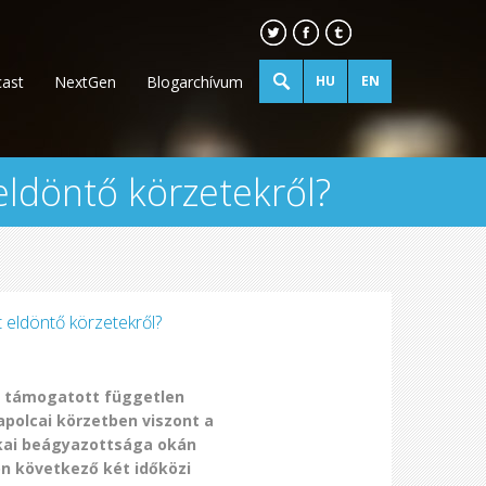
ast
NextGen
Blogarchívum
HU
EN
ldöntő körzetekről?
 eldöntő körzetekről?
is támogatott független
tapolcai körzetben viszont a
ajkai beágyazottsága okán
on következő két időközi