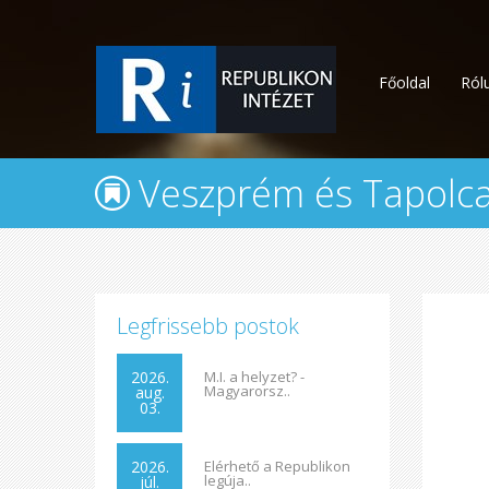
Főoldal
Ról
Veszprém és Tapolca
Legfrissebb postok
2026.
M.I. a helyzet? -
Magyarorsz..
aug.
03.
2026.
Elérhető a Republikon
legúja..
júl.