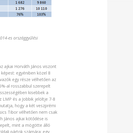
2014-es országgyűlési
 az ajkai Horváth János viszont
z képest: egyéniben közel 8
avazók egy része vélhetően az
25%-al rosszabbul szerepelt
 összességében kisebbek a
z LMP és a Jobbik jelöltje 7-8
mutatja, hogy a két veszprémi
csics Tibor vélhetően nem csak
h János ajkai kötődése is
epelt, mint a mögötte álló
oldali pártok számára: egy