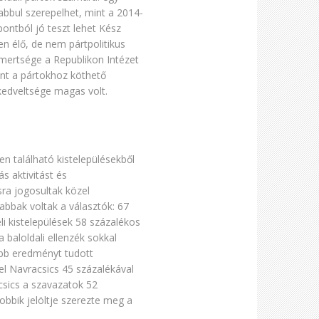
abbul szerepelhet, mint a 2014-
pontból jó teszt lehet Kész
en élő, de nem pártpolitikus
smertsége a Republikon Intézet
int a pártokhoz köthető
 kedveltsége magas volt.
n található kistelepülésekből
s aktivitást és
sra jogosultak közel
abbak voltak a választók: 67
i kistelepülések 58 százalékos
a baloldali ellenzék sokkal
ébb eredményt tudott
el Navracsics 45 százalékával
sics a szavazatok 52
Jobbik jelöltje szerezte meg a