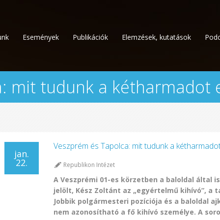
unk
Események
Publikációk
Elemzések, kutatások
Podc
: mit tudunk a kétharmadot e
Veszprém és Tapolca: mit tudunk a kétharmadot
jan.
22.
Republikon Intézet
A Veszprémi 01-es körzetben a baloldal által 
jelölt, Kész Zoltánt az „egyértelmű kihívó”, a 
Jobbik polgármesteri pozíciója és a baloldal 
nem azonosítható a fő kihívó személye. A sor