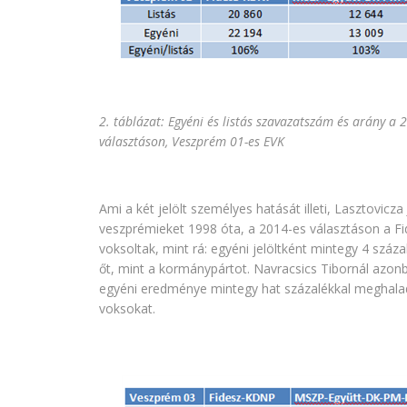
2. táblázat: Egyéni és listás szavazatszám és arány a 
választáson, Veszprém 01-es EVK
Ami a két jelölt személyes hatását illeti, Lasztovicza
veszprémieket 1998 óta, a 2014-es választáson a F
voksoltak, mint rá: egyéni jelöltként mintegy 4 száz
őt, mint a kormánypártot. Navracsics Tibornál azonba
egyéni eredménye mintegy hat százalékkal meghaladj
voksokat.