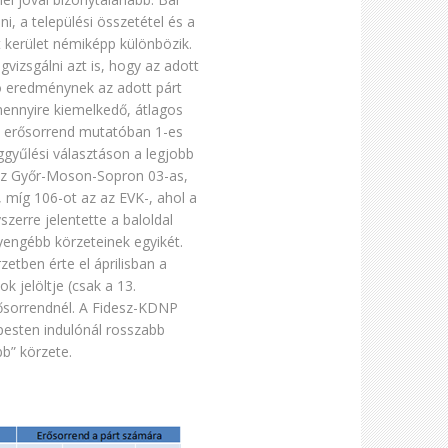
i, a települési összetétel és a
t kerület némiképp különbözik.
vizsgálni azt is, hogy az adott
ó eredménynek az adott párt
ennyire kiemelkedő, átlagos
 Az erősorrend mutatóban 1-es
ggyűlési választáson a legjobb
 ez Győr-Moson-Sopron 03-as,
, míg 106-ot az az EVK-, ahol a
szerre jelentette a baloldal
yengébb körzeteinek egyikét.
zetben érte el áprilisban a
k jelöltje (csak a 13.
erősorrendnél. A Fidesz-KDNP
jpesten indulónál rosszabb
b” körzete.