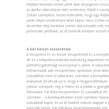
helyben kevésbé ismert jelölt akár lényegesen rossz
es áprilisi választáson elért eredmény. Ebből a szem
Zoltán szereplése, hiszen kiderülhet, hogy egy helyb
jelölt milyen eredményre lehet képes. Kész Zoltán i
december eleji kutatása szerint alacsonyabb volt, m
potenciális jelölteké, az őt ismerők körében viszont
A két körzet összetétele
A Veszprémi 01-es körzet Veszprémből és a környéke
áll: ez a településszerkezeti különbség alapvetően má
párttámogatottsági viszonyokat is jelent. A választá
kétharmadát adó Veszprémben áprilisban jóval aktív
százalékuk ment el választani, szemben a környékbel
arányával. Jól látszik az is, hogy a megyeszékhelyen 
jobban szerepelt, míg a Fidesz és a Jobbik is gyeng
felmutatni. Pál Béla Veszprémben 32 százalékot ért 
szemben – a kistelepüléseken ezzel szemben Navrac
százalékát kapta, és az itt leadott voksok alapján a 
második helyet, bár hátránya jóval tetemesebb volt.