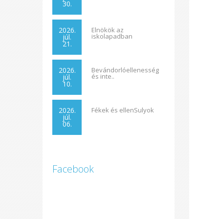
30.
2026.
Elnökök az
iskolapadban
júl.
21.
2026.
Bevándorlóellenesség
és inte..
júl.
10.
2026.
Fékek és ellenSulyok
júl.
06.
Facebook