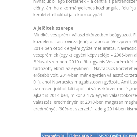
hívhatjuk billegő körzetnek – a centrális pártrendsze
előny, ám ha a kormányellenes közhangulat felülírja 
kerületet elbukhatja a kormánypárt.
A jelöltek szerepe
Mindkét veszprémi választókörzetben beágyazott Fide
küzdelem: Lasztovicza Jenő, a tapolcai (Veszprém 03)
2014-ben ötödik egyéni győzelmét aratta, Navracsics
veszprémiek (egyik) egyéni képviselője – 2006-ban 
Bélával szemben. 2010 előtt ugyanis Veszprém két e
tartozott, ebből az egyikben – Navracsics körzetéb
erősebb volt. 2014-ben már egyetlen választókörzet
01), ahol Navracsics magabiztosan győzött. Ami Laszt
az erősen jobboldali tapolcai válaszkörzet mellé „me
ajkait is 2014-ben, mikor a 176 egyéni választókörze
választási eredményén is: 2010-ben magasan megha
eredményét (60%-ot szerzett), addig 2014-ben kismé