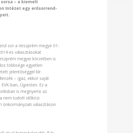
sorsa – a kiemelt
on Intézet egy erősorrend-
yeit.
 kerül sor a Veszprém megye 01-
2014-es választásokat
Veszprém megyei körzetben is
dos többsége egyetlen
ett jelentőséggel bír.
lenzék – igaz, ekkor saját
 EVK-ban, Újpesten. Ez a
prilisban is megnyerte az
ta nem tudott időközi
ri önkormányzati választáson
l jóval bizonytalanabb. Bár