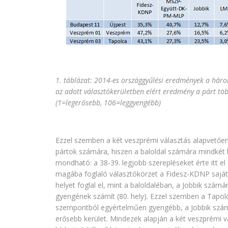
1. táblázat: 2014-es országgyűlési eredmények a három
az adott választókerületben elért eredmény a párt t
(1=legerősebb, 106=leggyengébb)
Ezzel szemben a két veszprémi választás alapvetően
pártok számára, hiszen a baloldal számára mindkét
mondható: a 38-39. legjobb szerepléseket érte itt el
magába foglaló választókörzet a Fidesz-KDNP sajá
helyet foglal el, mint a baloldaléban, a Jobbik számá
gyengének számít (80. hely). Ezzel szemben a Tapolc
szempontból egyértelműen gyengébb, a Jobbik szá
erősebb kerület. Mindezek alapján a két veszprémi 