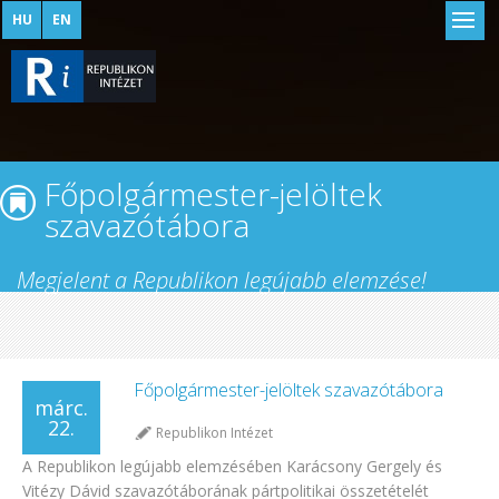
HU
EN
Főpolgármester-jelöltek
szavazótábora
Megjelent a Republikon legújabb elemzése!
Főpolgármester-jelöltek szavazótábora
márc.
22.
Republikon Intézet
A Republikon legújabb elemzésében Karácsony Gergely és
Vitézy Dávid szavazótáborának pártpolitikai összetételét