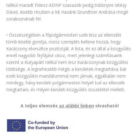
nélkül maradt Fidesz-KDNP szavazók pedig többnyire Vitézy
Dávid, kisebb részben a Mi Hazánk Grundtner Andrása mögé
sorakoznának fel.
• Összességében a főpolgármesteri szék lesz az ellenzéki
tömb kisebb gondja, rossz szereplés kellene hozzá, hogy
Karácsony elveszítse pozícióját. A lista, és ez által a közgyűlés
ennél nagyobb fejfájást okoz, mert jelenlegi számításaink
szerint a Kutyapárt nélkül nem lesz Karácsonynak közgyűlési
többsége. A legnehezebb mégis a kerületek megtartása; bár
ezek közgyűlési mandátummal nem járnak, egyáltalán nem
mindegy, hány kerületi polgármesteri helyet tud az ellenzék
megtartani, és milyen kerületi közgyűlés összetétel mellett.
A teljes elemzés
az alábbi linken
olvasható!