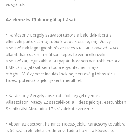
vizsgáltuk.
Az elemzés főbb megállapításai:
• Karácsony Gergely szavazói tábora a baloldali-liberális
ellenzéki pártok támogatóiból adódik össze, míg Vitézy
szavazóinak legnagyobb része Fidesz-KDNP szavazó. A volt
államtitkár csak minimálisan képes felvenni ellenzéki
szavazókat, leginkább a Kutyapárt körében van többlete. Az
LMP támogatását sem tudja egyöntetűen maga
mögött. Vitézy neve indulásának bejelentéséig többször a
Fidesz potenciális jelöltjeként merült fel.
• Karácsony Gergely abszolút többséggel nyerne a
választáson, Vitézy 22 százalékot, a Fidesz jelöltje, esetünkben
Szentkirályi Alexandra 17 százalékot szerezne.
• Abban az esetben, ha nincs Fidesz-jelölt, Karácsony továbbra
is 50 százalék feletti eredményt tudna hozni, a képviselet