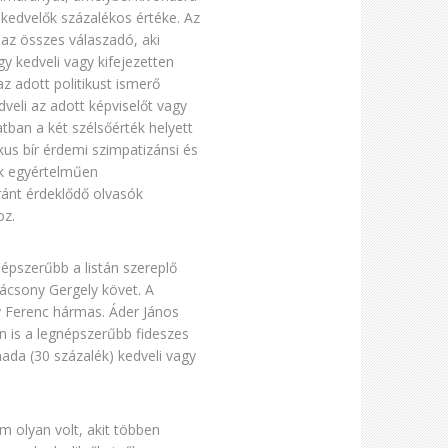
 kedvelők százalékos értéke. Az
az összes válaszadó, aki
gy kedveli vagy kifejezetten
z adott politikust ismerő
veli az adott képviselőt vagy
tban a két szélsőérték helyett
kus bír érdemi szimpatizánsi és
lek egyértelműen
ránt érdeklődő olvasók
oz.
épszerűbb a listán szereplő
rácsony Gergely követ. A
y Ferenc hármas. Áder János
 is a legnépszerűbb fideszes
mada (30 százalék) kedveli vagy
m olyan volt, akit többen