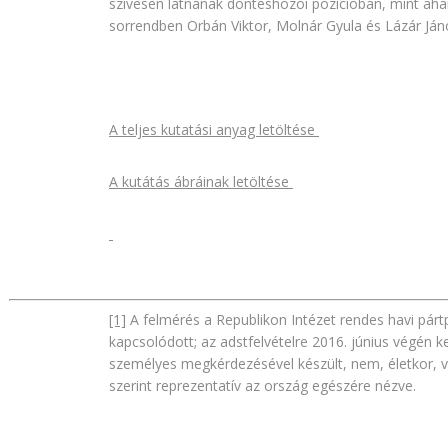
szívesen látnának döntéshozói pozícióban, mint ahán
sorrendben Orbán Viktor, Molnár Gyula és Lázár Ján
A teljes kutatási anyag letöltése
A kutátás ábráinak letöltése
[1]
A felmérés a Republikon Intézet rendes havi párt
kapcsolódott; az adstfelvételre 2016. június végén ke
személyes megkérdezésével készült, nem, életkor, v
szerint reprezentatív az ország egészére nézve.