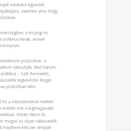
 saját kutatása egyaránt
mpátiájára, valamint arra, hogy
ozícióban.
smertségben; a közjogi és
i politikusoknak, amivel
ersenyezni.
döntéshozói pozícióban, a
iktort választják; őket három,
 politikus – Szél Bernadett,
álaszadók legkevésbé Rogán
ai pozícióban látni.
ő és a miniszterelnök mellett
ük esetén volt a legmagasabb
litikust. Orbán Viktor és
yis magas az olyan válaszadók
ául majdnem kétszer annyian