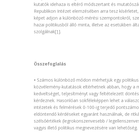
kutatók idehaza is eltérő módszertant és mutatósz
Republikon Intézet elemzésében arra tesz kísérletet
képet adjon a különböző mérési szempontokról, sze
hazai politikusból álló minta, illetve az esetükben á
szolgálnak
[1]
.
Összefoglalás
•
Számos különböző módon mérhetjük egy politikus
közvélemény-kutatások eltérhetnek abban, hogy a 
kedveltséget, teljesítményt vagy feltételezett dönt
kérdeznek. Hasonlóan sokféleképpen lehet a válaszok
intézetek és felmérések 0-100-ig terjedő pontszámok
eldöntendő kérdéseket egyaránt használnak, de ritká
szélsőértékek (legrokonszenvesebb / legellenszenve
vagyis illető politikus megnevezésére van lehetőség.