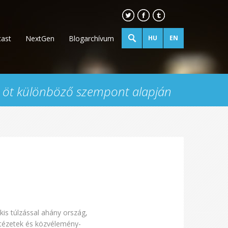
ast
NextGen
Blogarchívum
HU
EN
se öt különböző szempont alapján
is túlzással ahány ország,
ntézetek és közvélemény-