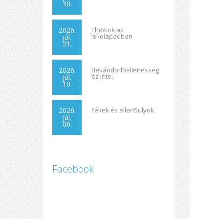
30.
2026.
Elnökök az
iskolapadban
júl.
21.
2026.
Bevándorlóellenesség
és inte..
júl.
10.
2026.
Fékek és ellenSulyok
júl.
06.
Facebook