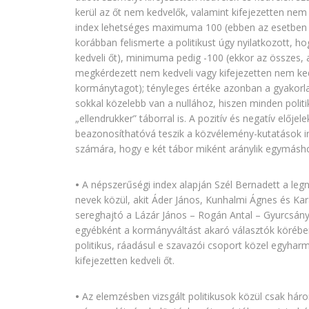
kerül az őt nem kedvelők, valamint kifejezetten nem
index lehetséges maximuma 100 (ebben az esetben 
korábban felismerte a politikust úgy nyilatkozott, ho
kedveli őt), minimuma pedig -100 (ekkor az összes, a
megkérdezett nem kedveli vagy kifejezetten nem ked
kormánytagot); tényleges értéke azonban a gyakorla
sokkal közelebb van a nullához, hiszen minden politi
„ellendrukker” táborral is. A pozitív és negatív elője
beazonosíthatóvá teszik a közvélemény-kutatások i
számára, hogy e két tábor miként aránylik egymásh
•
A népszerűségi index alapján Szél Bernadett a legn
nevek közül, akit Áder János, Kunhalmi Ágnes és Ka
sereghajtó a Lázár János – Rogán Antal – Gyurcsán
egyébként a kormányváltást akaró választók körében
politikus, ráadásul e szavazói csoport közel egyhar
kifejezetten kedveli őt.
•
Az elemzésben vizsgált politikusok közül csak háro