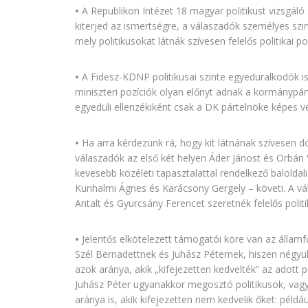
•
A Republikon Intézet 18 magyar politikust vizsgáló
kiterjed az ismertségre, a válaszadók személyes szi
mely politikusokat látnák szívesen felelős politikai p
•
A Fidesz-KDNP politikusai szinte egyeduralkodók i
miniszteri pozíciók olyan előnyt adnak a kormánypárt
egyedüli ellenzékiként csak a DK pártelnöke képes v
•
Ha arra kérdezünk rá, hogy kit látnának szívesen 
válaszadók az első két helyen Áder Jánost és Orbán V
kevesebb közéleti tapasztalattal rendelkező baloldali
Kunhalmi Ágnes és Karácsony Gergely – követi. A v
Antalt és Gyurcsány Ferencet szeretnék felelős politik
•
Jelentős elkötelezett támogatói köre van az államf
Szél Bernadettnek és Juhász Péternek, hiszen négy
azok aránya, akik „kifejezetten kedvelték” az adott po
Juhász Péter ugyanakkor megosztó politikusok, vag
aránya is, akik kifejezetten nem kedvelik őket: péld