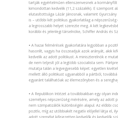
tartják egyértelműen ellenszenvesnek a kormányfőt 
kimondottan kedvelik (11,2 százalék). E szempont a
elutasítottsága Lázár Jánosnak, valamint Gyurcsán
is – utóbbi két politikus gyakorlatilag a népszerűs
a legrosszabb helyet szerezte meg. A két legkevésbé 
korábbi és jelenlegi társelnöke, Schiffer András és S
•
A hazai felmérések gyakorlatára legjobban a pozit
hasonlít, vagyis ha összeadjuk azok arányát, akik kif
kedvelik az adott politikust. A miniszterelnök e muta
de nem teljesít jól a legtöbb szocialista sem. Pártp
mutatja talán a legvegyesebb képet: egyetlen kivéte
mellett álló politikust ugyanabból a pártból, tovább
egyaránt találhatóak az élemezőnyben és a sereghaj
•
A Republikon Intézet a továbbiakban egy olyan inde
személyes népszerűség mérésére, amely az adott poli
nem szimpatizálók különbségén alapul. Az előbbi cso
pozitív, míg az utóbbiakét negatív előjellel látja el,
adott személyt kifejezetten kedvelők és kedvelők s