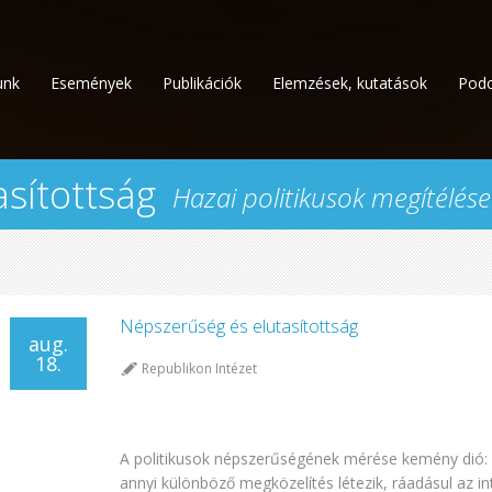
unk
Események
Publikációk
Elemzések, kutatások
Podc
sítottság
Hazai politikusok megítélé
Népszerűség és elutasítottság
aug.
18.
Republikon Intézet
A politikusok népszerűségének mérése kemény dió: k
annyi különböző megközelítés létezik, ráadásul az i