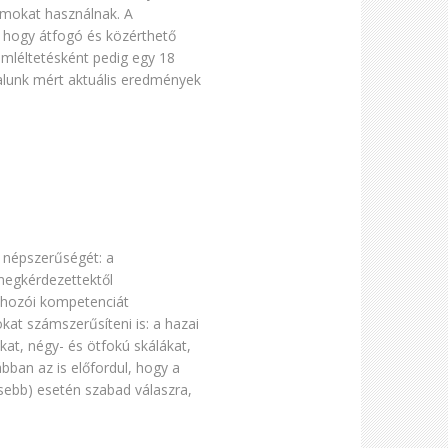
ámokat használnak. A
, hogy átfogó és közérthető
mléltetésként pedig egy 18
ltalunk mért aktuális eredmények
 népszerűségét: a
megkérdezettektől
éshozói kompetenciát
at számszerűsíteni is: a hazai
at, négy- és ötfokú skálákat,
bban az is előfordul, hogy a
sebb) esetén szabad válaszra,