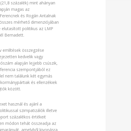
(21,8 százalék) mint ahányan
lapján magas az
y Ferencnek és Rogán Antalnak
ég összes mérhető dimenziójában
elutasított politikus az LMP
zél Bernadett.
ív említések összegzése
ejezetten kedvelik vagy
tószám alapján lejjebb csúszik,
referencia szempontjából ez
llel nem találunk két egymás
á kormánypártiak és ellenzékiek
tók között.
xet használ és ajánl a
tikussal szimpatizálók illetve
port százalékos értékeit
 ilyen módon tehát összeadja az
zámarányát, amelyből kivonásra