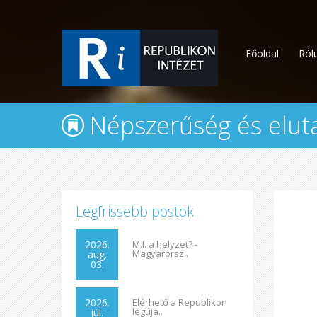
Főoldal
Ról
Népszerűség és eluta
Legfrissebb postok
2026.
M.I. a helyzet? -
Magyarorsz..
aug.
03.
2026.
Elérhető a Republikon
legúja..
júl.