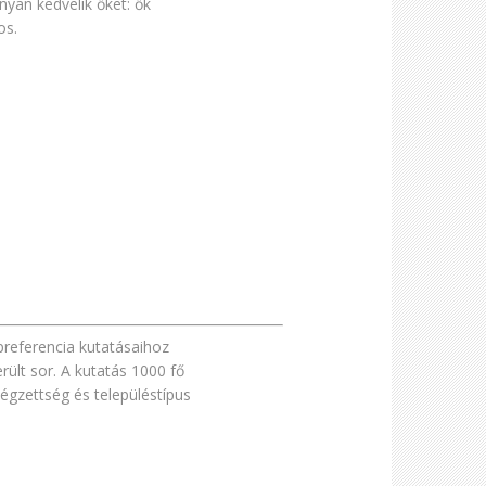
yan kedvelik őket: ők
os.
preferencia kutatásaihoz
rült sor. A kutatás 1000 fő
égzettség és településtípus