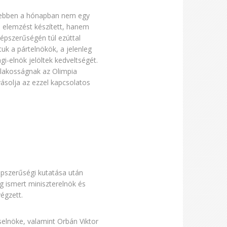
n ebben a hónapban nem egy
ó elemzést készített, hanem
népszerűségén túl ezúttal
tuk a pártelnökök, a jelenleg
gi-elnök jelöltek kedveltségét.
 lakosságnak az Olimpia
ásolja az ezzel kapcsolatos
népszerűségi kutatása után
eg ismert miniszterelnök és
égzett.
selnöke, valamint Orbán Viktor