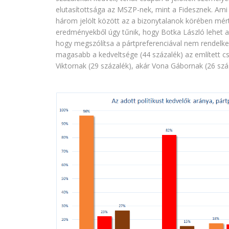
elutasítottsága az MSZP-nek, mint a Fidesznek. Ami
három jelölt között az a bizonytalanok körében mér
eredményekből úgy tűnik, hogy Botka László lehet a 
hogy megszólítsa a pártpreferenciával nem rendelkez
magasabb a kedveltsége (44 százalék) az említett c
Viktornak (29 százalék), akár Vona Gábornak (26 szá