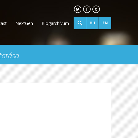
ast
NextGen
Blogarchívum
HU
EN
tatása