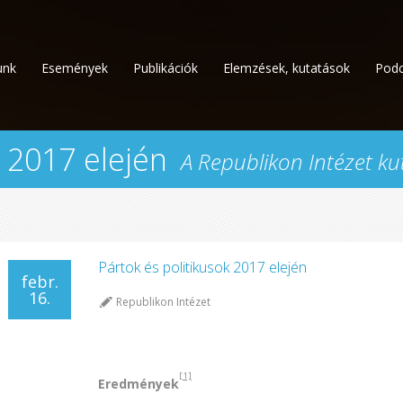
unk
Események
Publikációk
Elemzések, kutatások
Podc
k 2017 elején
A Republikon Intézet ku
Pártok és politikusok 2017 elején
febr.
16.
Republikon Intézet
[1]
Eredmények