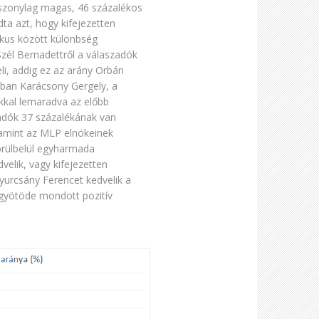
viszonylag magas, 46 százalékos
ta azt, hogy kifejezetten
tikus között különbség
zél Bernadettről a válaszadók
li, addig ez az arány Orbán
ában Karácsony Gergely, a
kkal lemaradva az előbb
szadók 37 százalékának van
lamint az MLP elnökeinek
örülbelül egyharmada
dvelik, vagy kifejezetten
Gyurcsány Ferencet kedvelik a
egyötöde mondott pozitív