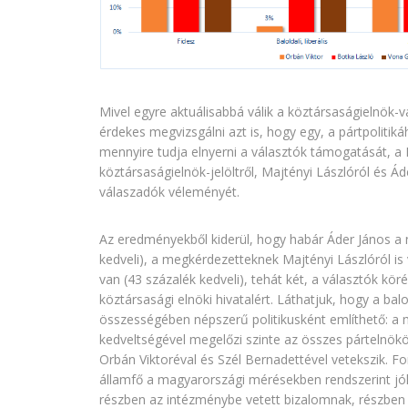
Mivel egyre aktuálisabbá válik a köztársaságielnök-vá
érdekes megvizsgálni azt is, hogy egy, a pártpoliti
mennyire tudja elnyerni a választók támogatását, a R
köztársaságielnök-jelöltről, Majtényi Lászlóról és Áde
válaszadók véleményét.
Az eredményekből kiderül, hogy habár Áder János a n
kedveli), a megkérdezetteknek Majtényi Lászlóról is
van (43 százalék kedveli), tehát két, a választók kör
köztársasági elnöki hivatalért. Láthatjuk, hogy a balolda
összességében népszerű politikusként említhető: a
kedveltségével megelőzi szinte az összes pártelnök
Orbán Viktoréval és Szél Bernadettével vetekszik. F
államfő a magyarországi mérésekben rendszerint jól
részben az intézménybe vetett bizalomnak, részben 