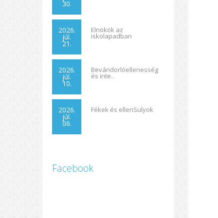
30.
2026.
Elnökök az
iskolapadban
júl.
21.
2026.
Bevándorlóellenesség
és inte..
júl.
10.
2026.
Fékek és ellenSulyok
júl.
06.
Facebook