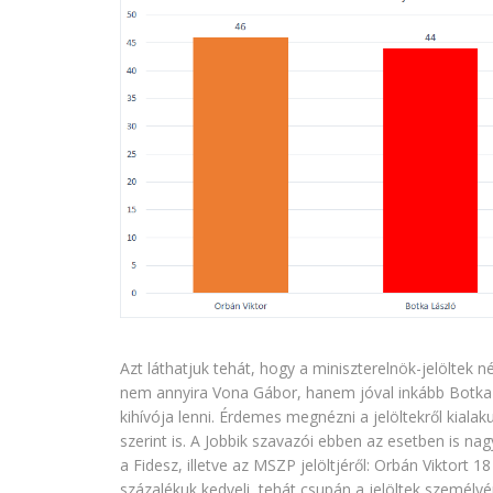
Azt láthatjuk tehát, hogy a miniszterelnök-jelöltek
nem annyira Vona Gábor, hanem jóval inkább Botka 
kihívója lenni. Érdemes megnézni a jelöltekről kialak
szerint is. A Jobbik szavazói ebben az esetben is 
a Fidesz, illetve az MSZP jelöltjéről: Orbán Viktort 
százalékuk kedveli, tehát csupán a jelöltek személy