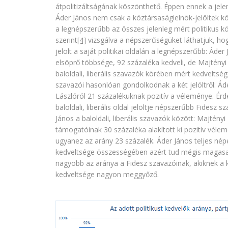
átpolitizáltságának köszönthető. Éppen ennek a jel
Áder János nem csak a köztársaságielnök-jelöltek kö
a legnépszerűbb az összes jelenleg mért politikus kö
szerint
[4]
vizsgálva a népszerűségüket láthatjuk, h
jelölt a saját politikai oldalán a legnépszerűbb: Áde
elsöprő többsége, 92 százaléka kedveli, de Majtényi
baloldali, liberális szavazók körében mért kedveltség
szavazói hasonlóan gondolkodnak a két jelöltről: Ád
Lászlóról 21 százalékuknak pozitív a véleménye. Érde
baloldali, liberális oldal jelöltje népszerűbb Fidesz
János a baloldali, liberális szavazók között: Majtényi
támogatóinak 30 százaléka alakított ki pozitív véle
ugyanez az arány 23 százalék. Áder János teljes né
kedveltsége összességében azért tud mégis magasab
nagyobb az aránya a Fidesz szavazóinak, akiknek a 
kedveltsége nagyon meggyőző.