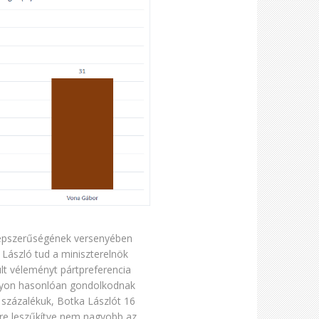
 népszerűségének versenyében
László tud a miniszterelnök
ult véleményt pártpreferencia
nagyon hasonlóan gondolkodnak
18 százalékuk, Botka Lászlót 16
ére leszűkítve nem nagyobb az