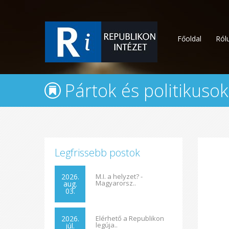
Főoldal
Ról
Pártok és politikuso
Legfrissebb postok
2026.
M.I. a helyzet? -
Magyarorsz..
aug.
03.
2026.
Elérhető a Republikon
legúja..
júl.