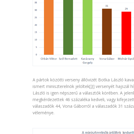
A pártok közötti verseny állóvizét Botka László kavar
ismert miniszterelnök jelöltek
[3]
versenyét hajszál hí
László is igen népszerű a választók körében. A jelen
megkérdezettek 46 százaléka kedveli, vagy kifejezett
válaszadók 44, Vona Gáborról a válaszadók 31 száza
véleménye.