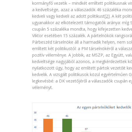
kormányfő vezetik – mindkét említett politikusnak 
a kedveltsége, azaz a válaszadók 46 százaléka mond
kedveli vagy kedveli az adott politikust
[2]
. A két poli
ugyanakkor az elkötelezett támogatók aránya: míg S
csupán 5 százaléka mondta, hogy kifejezetten kedve
Viktor esetében 15 százalék. A pártelnökök rangsor
Párbeszéd társelnöke áll a harmadik helyen, nem so
említett két politikustól: a PM társelnökéről a vála
pozitív véleménye. A Jobbik, az MSZP, az Együtt, va
kedveltsége nagyjából azonos, a megkérdezettek k
nyilatkozott úgy, hogy az említett pártok vezetőit ke
kedvelik. A vizsgált politikusok közül egyértelműen 
legkevésbé: a DK vezetőjéről a válaszadók csupán 
véleményt.