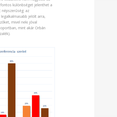
 fontos különbséget jelenthet a
t népszerűség: az
legalkalmasabb jelölt arra,
őket, mivel neki jóval
soportban, mint akár Orbán
zalék).