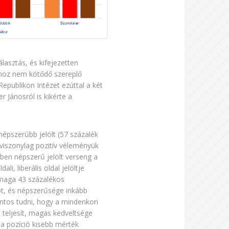
lasztás, és kifejezetten
kához nem kötődő szereplő
epublikon Intézet ezúttal a két
r Jánosról is kikérte a
épszerűbb jelölt (57 százalék
 viszonylag pozitív véleményük
ében népszerű jelölt verseng a
li, liberális oldal jelöltje
 maga 43 százalékos
öt, és népszerűsége inkább
ontos tudni, hogy a mindenkori
 teljesít, magas kedveltsége
a pozíció kisebb mérték