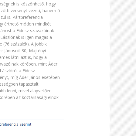
enségnek is köszönhető, hogy
zötti versenyt vezeti, hanem ő
zül is. Pártpreferencia
ogy érthető módon mindkét
r Jánost a Fidesz szavazóinak
 Lászlónak is igen magas a
e (76 százalék). A Jobbik
er Jánosról 30, Majtényi
mes látni azt is, hogy a
 szavazóinak körében, mint Áder
 Lászlóról a Fidesz
ményt, míg Áder János esetében
pességben tapasztalt
b lenni, mivel alapvetően
körében az köztársasági elnök