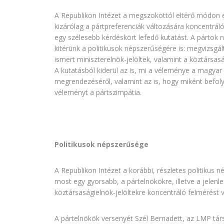
A Republikon Intézet a megszokottól eltérő módo
kizárólag a pártpreferenciák változására koncentrál
egy szélesebb kérdéskört lefedő kutatást. A pártok 
kitérünk a politikusok népszerűségére is: megvizsgál
ismert miniszterelnök-jelöltek, valamint a köztársasá
A kutatásból kiderül az is, mi a véleménye a magyar
megrendezéséről, valamint az is, hogy miként befoly
véleményt a pártszimpátia.
Politikusok népszerűsége
A Republikon Intézet a korábbi, részletes politikus 
most egy gyorsabb, a pártelnökökre, illetve a jelenl
köztársaságielnök-jelöltekre koncentráló felmérést v
A pártelnökök versenyét Szél Bernadett, az LMP tár