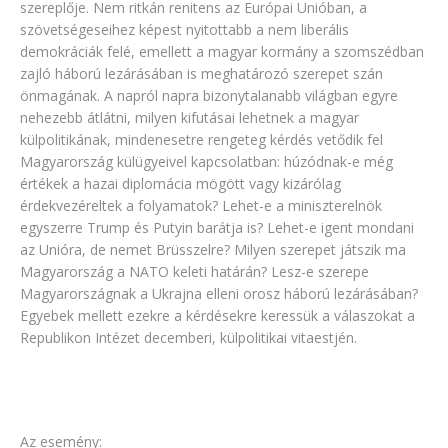
szereplője. Nem ritkán renitens az Európai Unióban, a
szövetségeseihez képest nyitottabb a nem liberális
demokráciák felé, emellett a magyar kormány a szomszédban
zajló háború lezárásában is meghatározó szerepet szán
önmagának. A napról napra bizonytalanabb világban egyre
nehezebb átlátni, milyen kifutásai lehetnek a magyar
külpolitikának, mindenesetre rengeteg kérdés vetődik fel
Magyarország külügyeivel kapcsolatban: húzódnak-e még
értékek a hazai diplomácia mögött vagy kizárólag
érdekvezéreltek a folyamatok? Lehet-e a miniszterelnök
egyszerre Trump és Putyin barátja is? Lehet-e igent mondani
az Unióra, de nemet Brüsszelre? Milyen szerepet játszik ma
Magyarország a NATO keleti határán? Lesz-e szerepe
Magyarországnak a Ukrajna elleni orosz háború lezárásában?
Egyebek mellett ezekre a kérdésekre keressük a válaszokat a
Republikon Intézet decemberi, külpolitikai vitaestjén.
Az esemény: