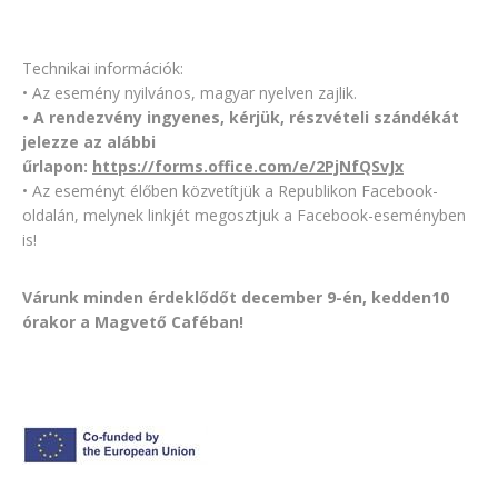
Technikai információk:
• Az esemény nyilvános, magyar nyelven zajlik.
• A rendezvény ingyenes, kérjük, részvételi szándékát
jelezze az alábbi
űrlapon:
https://forms.office.com/e/2PjNfQSvJx
• Az eseményt élőben közvetítjük a Republikon Facebook-
oldalán, melynek linkjét megosztjuk a Facebook-eseményben
is!
Várunk minden érdeklődőt december 9-én
, kedden10
órakor
a Magvető Caféban!