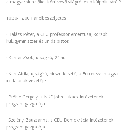
a magyarok az őket körülvevő világról és a külpolitikáról?
10:30-12:00 Panelbeszélgetés
· Balázs Péter, a CEU professor emeritusa, korábbi
külügyminiszter és uniós biztos
· Kerner Zsolt, újságíró, 24.hu
· Kert Attila, újságíró, hírszerkesztő, a Euronews magyar
irodájának vezetője
· Prőhle Gergely, a NKE John Lukacs Intézetének
programigazgatója
· Szelényi Zsuzsanna, a CEU Demokrácia Intézetének
programigazgatója