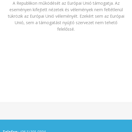
A Republikon működését az Európai Unió támogatja. Az
eseményen kifejtett nézetek és vélemények nem feltétlenül
tükrözik az Európai Unió véleményét. Ezekért sem az Európai
Unió, sem a támogatást nyújtó szervezet nem tehető
felelőssé.
Telefon:
(06 1) 391 0394