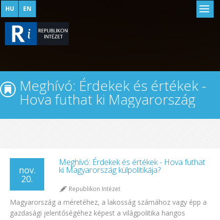
HU
EN
Meghívó: Érdekek és értékek -
Hova futhat ki Magyarország
külpolitikája?
Meghívó: Érdekek és értékek - Hova futhat
nov.
ki Magyarország külpolitikája?
20.
Republikon Intézet
Magyarország a méretéhez, a lakosság számához vagy épp a
gazdasági jelentőségéhez képest a világpolitika hangos