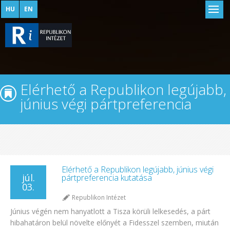
HU
EN
Elérhető a Republikon legújabb,
június végi pártpreferencia
kutatása
Elérhető a Republikon legújabb, június végi
júl.
pártpreferencia kutatása
03.
Republikon Intézet
Június végén nem hanyatlott a Tisza körüli lelkesedés, a párt
hibahatáron belül növelte előnyét a Fidesszel szemben, miután