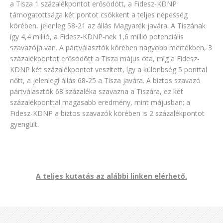
a Tisza 1 százalékpontot erősödött, a Fidesz-KDNP
támogatottsága két pontot csökkent a teljes népesség
körében, jelenleg 58-21 az állás Magyarék javára. A Tiszának
így 4,4 millió, a Fidesz-KDNP-nek 1,6 millió potenciális
szavazója van. A pártválasztók körében nagyobb mértékben, 3
százalékpontot erősödött a Tisza május óta, míg a Fidesz-
KDNP két százalékpontot veszített, így a különbség 5 ponttal
nőtt, a jelenlegi állás 68-25 a Tisza javára. A biztos szavazó
pártválasztók 68 százaléka szavazna a Tiszára, ez két
százalékponttal magasabb eredmény, mint májusban; a
Fidesz-KDNP a biztos szavazók körében is 2 százalékpontot
gyengült.
A teljes kutatás az alábbi linken elérhető.