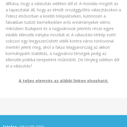
állítása, hogy a választás vidéken dől el. A mondás mögött az
a tapasztalat áll, hogy az elmúlt országgyűlési választásokon a
Fidesz elsősorban a kisebb településeken, különösen a
falvakban tudott kiemelkedően erős eredményeket elérni,
miközben Budapest és a nagyvárosok jelentős része egyre
inkább ellenzéki irányba mozdult el. A választási térkép ezért
sokszor egy leegyszerűsített vidék kontra város törésvonal
mentén jelent meg, ahol a falusi Magyarország az akkori
kormánypárti stabilitás, a nagyvárosi térségek pedig az
ellenzéki politika terepeként működött. De tényleg vidéken dől
el a választás?
A teljes elemzés az alábbi linken olvasható.
Telefon:
(06 1) 391 0394