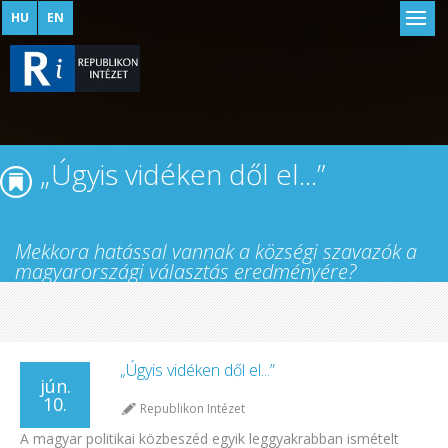
HU
EN
„Úgyis vidéken dől el...”
Mekkora hatással vannak a községi szavazók a
magyarországi választás eredményére?
„Úgyis vidéken dől el...”
jún.
10.
Republikon Intézet
A magyar politikai közbeszéd egyik leggyakrabban ismételt