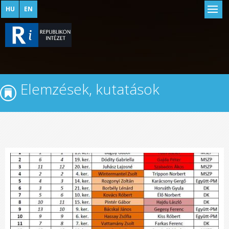
HU
EN
Elemzések, kutatások