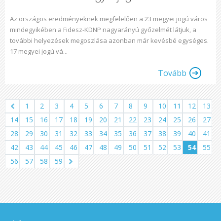
Az országos eredményeknek megfelelően a 23 megyei jogú város
mindegyikében a Fidesz-KDNP nagyarányú győzelmét látjuk, a
további helyezések megoszlása azonban már kevésbé egységes.
17 megyei jogú vá...
Tovább
1
2
3
4
5
6
7
8
9
10
11
12
13
14
15
16
17
18
19
20
21
22
23
24
25
26
27
28
29
30
31
32
33
34
35
36
37
38
39
40
41
42
43
44
45
46
47
48
49
50
51
52
53
54
55
56
57
58
59