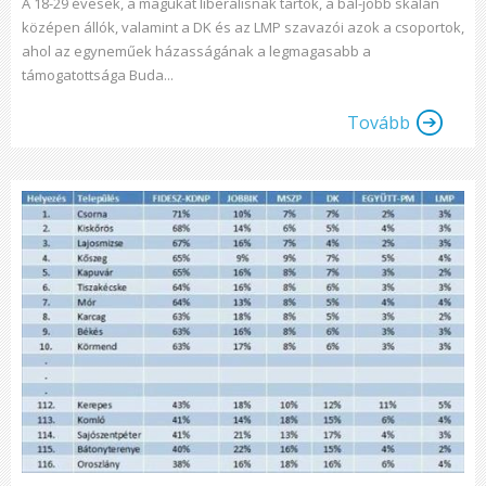
A 18-29 évesek, a magukat liberálisnak tartók, a bal-jobb skálán
középen állók, valamint a DK és az LMP szavazói azok a csoportok,
ahol az egyneműek házasságának a legmagasabb a
támogatottsága Buda...
Tovább