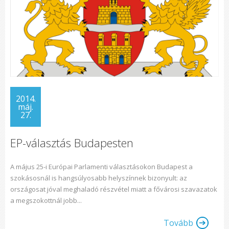
2014.
máj.
27.
EP-választás Budapesten
A május 25-i Európai Parlamenti választásokon Budapest a
szokásosnál is hangsúlyosabb helyszínnek bizonyult: az
országosat jóval meghaladó részvétel miatt a fővárosi szavazatok
a megszokottnál jobb...
Tovább